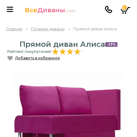
0
Все
Диваны
.com
Главная
→
Прямые диваны
→
Прямой диван Алиса
Прямой диван Алиса
-23%
Рейтинг покупателей:
Добавить в избранное