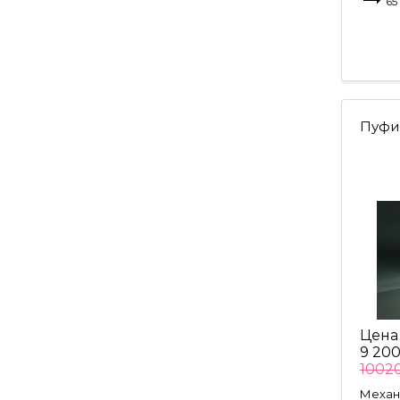
65
Пуфи
Цена
9 200
10020
Механ