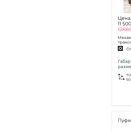
Цена
11 50
12880
Механ
транс
От
Габа
разме
70
50
Пуфи