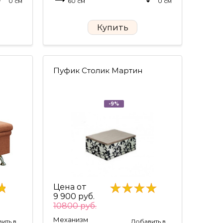
0 см
60 см
0 см
Купить
Пуфик Столик Мартин
-9%
Цена от
9 900 руб.
10800 руб.
Механизм
ить в
Добавить в