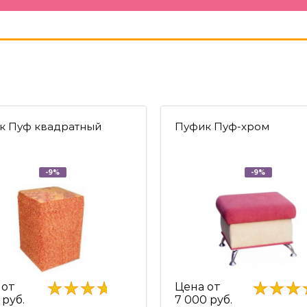
к Пуф квадратный
Пуфик Пуф-хром
-9%
-9%
 от
Цена от
 руб.
7 000 руб.