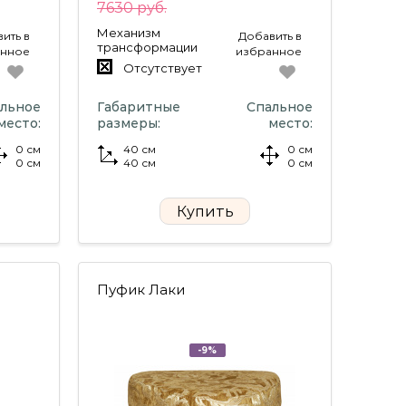
7630 руб.
Механизм
ить в
Добавить в
трансформации
анное
избранное
Отсутствует
льное
Габаритные
Спальное
место:
размеры:
место:
0 см
40 см
0 см
0 см
40 см
0 см
Купить
Пуфик Лаки
-9%