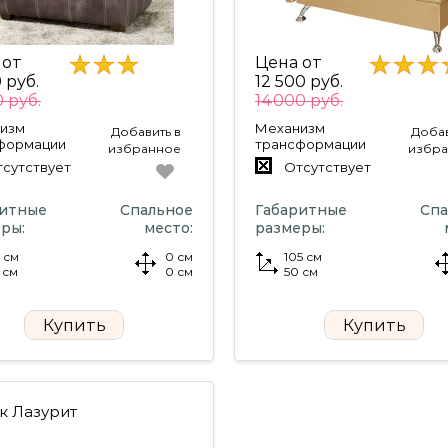
 от
Цена от
0 руб.
12 500 руб.
 руб.
14000 руб.
изм
Механизм
Добавить в
Добав
формации
трансформации
избранное
избр
сутствует
Отсутствует
ритные
Спальное
Габаритные
Спа
ры:
место:
размеры:
 см
0 см
105 см
 см
0 см
50 см
Купить
Купить
к Лазурит