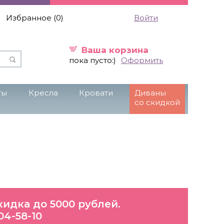
Избранное (
0
)
Войти
Ваша корзина
пока пусто:)
Оформить
ты
Кресла
Кровати
Диваны
со скидкой
кидка до 5000 рублей.
04-58-10