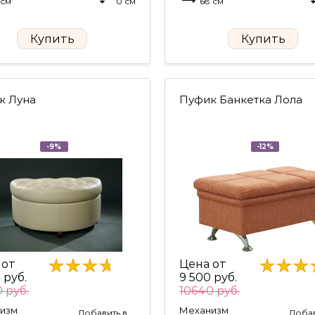
 см
0 см
68 см
Купить
Купить
к Луна
Пуфик Банкетка Лола
-9%
-12%
 от
Цена от
 руб.
9 500 руб.
 руб.
10640 руб.
изм
Механизм
Добавить в
Добав