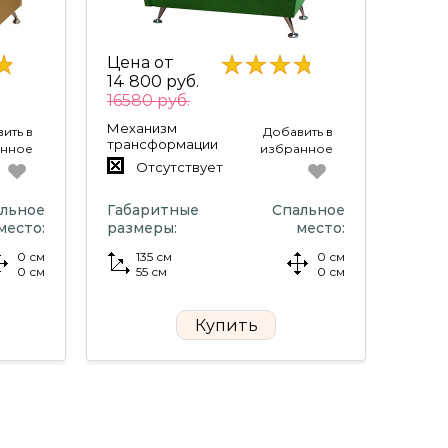
Цена от
14 800 руб.
16580 руб.
Механизм
ить в
Добавить в
трансформации
анное
избранное
Отсутствует
льное
Габаритные
Спальное
место:
размеры:
место:
0 см
135 см
0 см
0 см
55 см
0 см
Купить