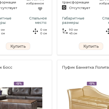
формации
трансформации
избранное
избр
сутствует
Отсутствует
ритные
Спальное
Габаритные
Спа
ры:
место:
размеры:
 см
0 см
90 см
 см
0 см
45 см
Купить
Купить
к Босс
Пуфик Банкетка Лолита
-12%
-12%