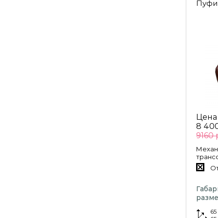
Пуфи
Цена
8 400
9160 
Механ
транс
От
Габа
разме
65