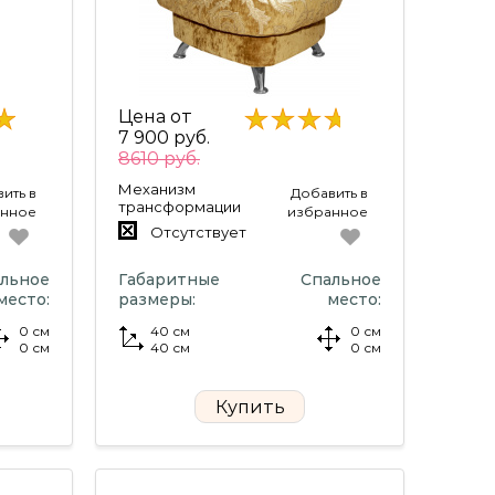
Цена от
7 900 руб.
8610 руб.
Механизм
ить в
Добавить в
трансформации
анное
избранное
Отсутствует
льное
Габаритные
Спальное
место:
размеры:
место:
0 см
40 см
0 см
0 см
40 см
0 см
Купить