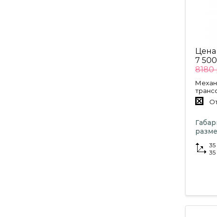
Цена
7 500
8180 
Механ
транс
От
Габа
разме
35
35