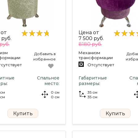
 от
Цена от
 руб.
7 500 руб.
руб.
8180 руб.
изм
Механизм
Добавить в
Добав
формации
трансформации
избранное
избр
сутствует
Отсутствует
ритные
Спальное
Габаритные
Спа
ры:
место:
размеры:
 см
0 см
35 см
 см
0 см
35 см
Купить
Купить