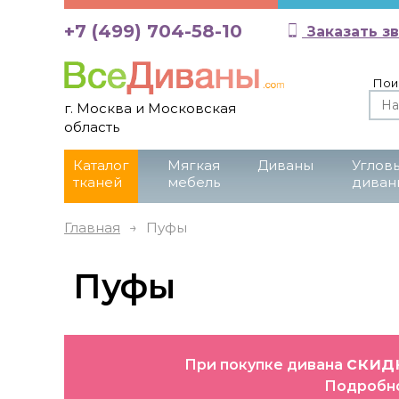
+7 (499) 704-58-10
Заказать з
Пои
г. Москва и Московская
область
Каталог
Мягкая
Диваны
Углов
тканей
мебель
диван
Главная
→
Пуфы
Пуфы
скидк
При покупке дивана
Подробно