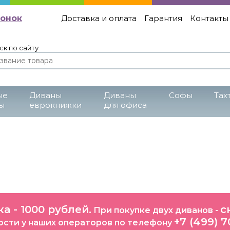
вонок
Доставка и оплата
Гарантия
Контакты
ск по сайту
ые
Диваны
Диваны
Cофы
Тах
ы
еврокнижки
для офиса
а - 1000 рублей.
с
При покупке двух диванов -
+7 (499) 7
сти у наших операторов по телефону