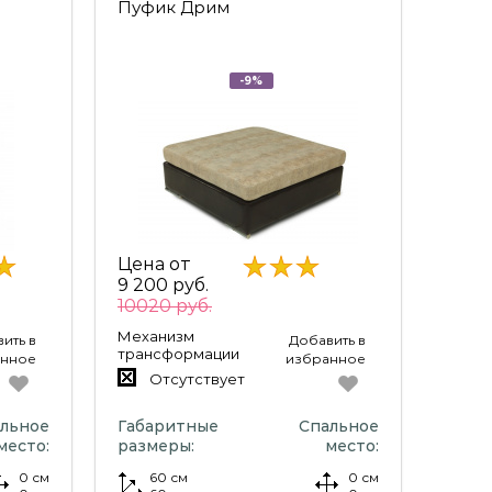
Пуфик Дрим
-9%
Цена от
9 200 руб.
10020 руб.
Механизм
ить в
Добавить в
трансформации
анное
избранное
Отсутствует
льное
Габаритные
Спальное
место:
размеры:
место:
0 см
60 см
0 см