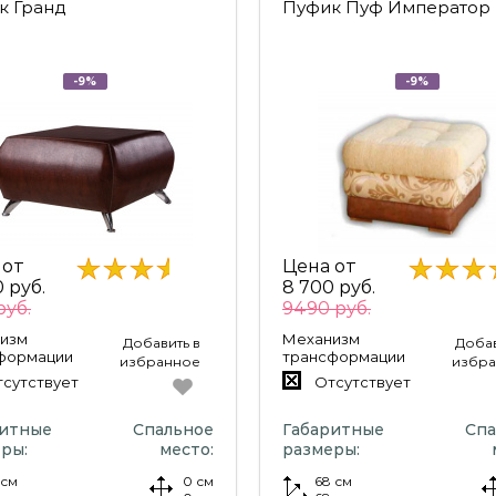
к Гранд
Пуфик Пуф Император
-9%
-9%
 от
Цена от
 руб.
8 700 руб.
руб.
9490 руб.
изм
Механизм
Добавить в
Добав
формации
трансформации
избранное
избр
сутствует
Отсутствует
ритные
Спальное
Габаритные
Спа
ры:
место:
размеры:
 см
0 см
68 см