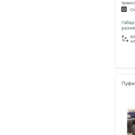
транс
От
Габа
разме
60
40
Пуфи