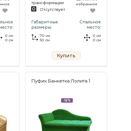
трансформации
анное
избранное
Отсутствует
льное
Габаритные
Спальное
место:
размеры:
место:
0 см
70 см
0 см
0 см
50 см
0 см
Купить
Пуфик Банкетка Лолита 1
-12%