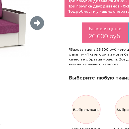
скидка -
При покупке дивана
ск
При покупке двух диванов -
Подробности у наших операт
Базовая цена:
26 600 руб.
*Базовая цена 26 600 руб - это 
с тканями 1 категории и могут 
качестве образца модели. Все 
тканям из нашего каталога.
Выберите любую ткань
Выбрать ткань
Выбрат
:
Основная ткань
Ткань-к