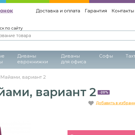
вонок
Доставка и оплата
Гарантия
Контакты
ск по сайту
ые
Диваны
Диваны
Cофы
Тах
ы
еврокнижки
для офиса
Майами, вариант 2
ами, вариант 2
-20%
Добавить в избран