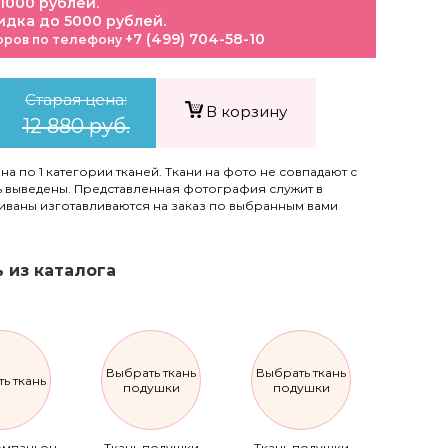
 1000 рублей.
идка до 5000 рублей.
+7 (499) 704-58-10
оров по телефону
Старая цена:
В корзину
12 880 руб.
ена по 1 категории тканей. Ткани на фото не совпадают с
ть выведены. Представленная фотография служит в
диваны изготавливаются на заказ по выбранным вами
 из каталога
Выбрать ткань
Выбрать ткань
ь ткань
подушки
подушки
омпаньон
Ткань подушки
Ткань подушки