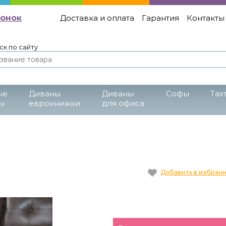
вонок
Доставка и оплата
Гарантия
Контакты
ск по сайту
ые
Диваны
Диваны
Cофы
Тах
ы
еврокнижки
для офиса
Добавить в избран