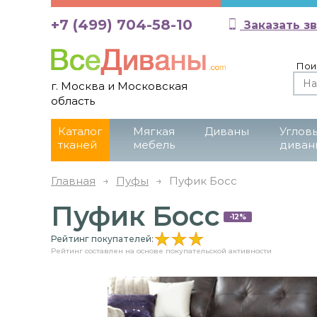
+7 (499) 704-58-10
Заказать з
Пои
г. Москва и Московская
область
Каталог
Мягкая
Диваны
Углов
тканей
мебель
диван
Главная
→
Пуфы
→
Пуфик Босс
Пуфик Босс
-12%
Рейтинг покупателей:
Рейтинг составлен на основе покупательской активности