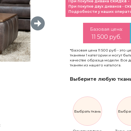
скидка -
При покупке дивана
ск
При покупке двух диванов -
Подробности у наших операт
Базовая цена:
11 500 руб.
*Базовая цена 11 500 руб - это ц
тканями 1 категории и могут бы
качестве образца модели. Все 
тканям из нашего каталога.
Выберите любую ткань
Выбрать ткань
Выбрат
:
Основная ткань
Ткань-к