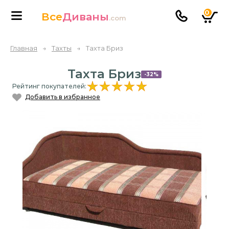
0
Все
Диваны
.com
Главная
→
Тахты
→
Тахта Бриз
Тахта Бриз
-32%
Рейтинг покупателей:
Добавить в избранное