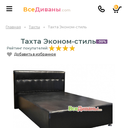
0
Все
Диваны
.com
Главная
→
Тахты
→
Тахта Эконом-стиль
Тахта Эконом-стиль
-30%
Рейтинг покупателей:
Добавить в избранное