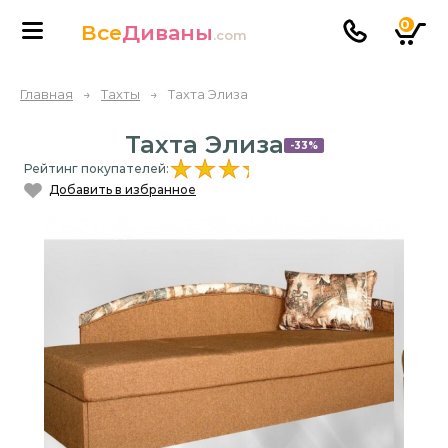
0
Все
Диваны
.com
Главная
→
Тахты
→
Тахта Элиза
Тахта Элиза
-33%
Рейтинг покупателей:
Добавить в избранное