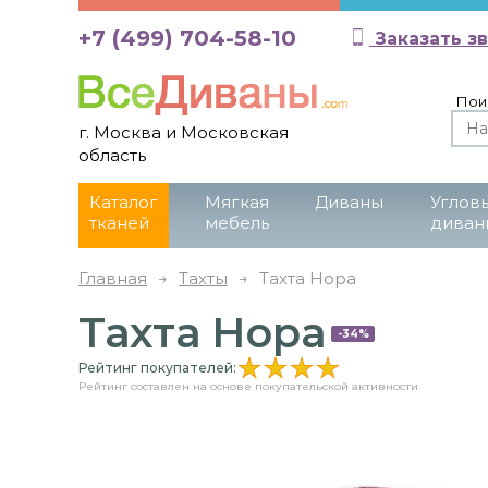
+7 (499) 704-58-10
Заказать з
Пои
г. Москва и Московская
область
Каталог
Мягкая
Диваны
Углов
тканей
мебель
диван
Главная
→
Тахты
→
Тахта Нора
Тахта Нора
-34%
Рейтинг покупателей:
Рейтинг составлен на основе покупательской активности