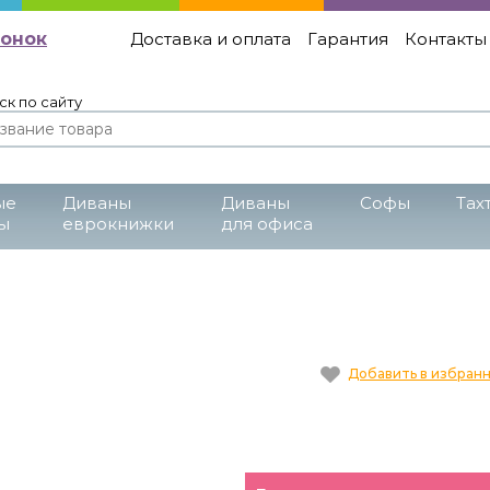
вонок
Доставка и оплата
Гарантия
Контакты
ск по сайту
ые
Диваны
Диваны
Cофы
Тах
ы
еврокнижки
для офиса
Добавить в избран