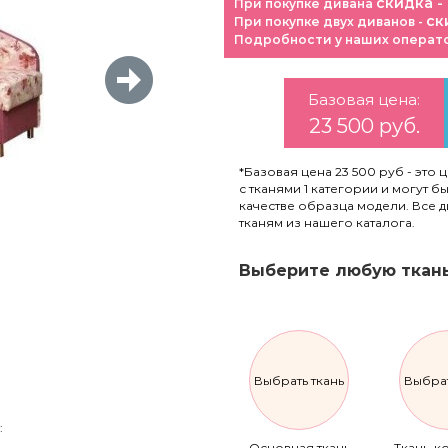
скидка -
При покупке дивана
ск
При покупке двух диванов -
Подробности у наших операт
Базовая цена:
23 500 руб.
*Базовая цена 23 500 руб - это 
с тканями 1 категории и могут 
качестве образца модели. Все 
тканям из нашего каталога.
Выберите любую ткань
Выбрать ткань
Выбрат
:
Основная ткань
Ткань-к