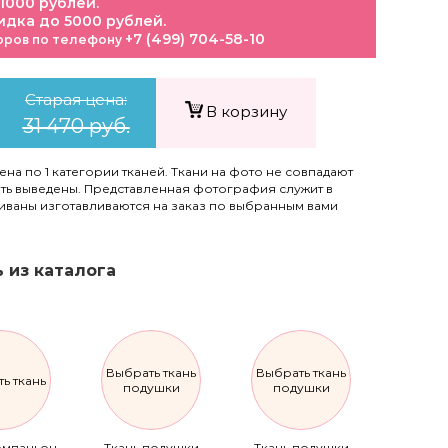
 1000 рублей.
идка до 5000 рублей.
+7 (499) 704-58-10
оров по телефону
Старая цена:
В корзину
31 470 руб.
цена по 1 категории тканей. Ткани на фото не совпадают
быть выведены. Представленная фотография служит в
диваны изготавливаются на заказ по выбранным вами
 из каталога
Выбрать ткань
Выбрать ткань
ь ткань
подушки
подушки
омпаньон
Ткань подушки
Ткань подушки