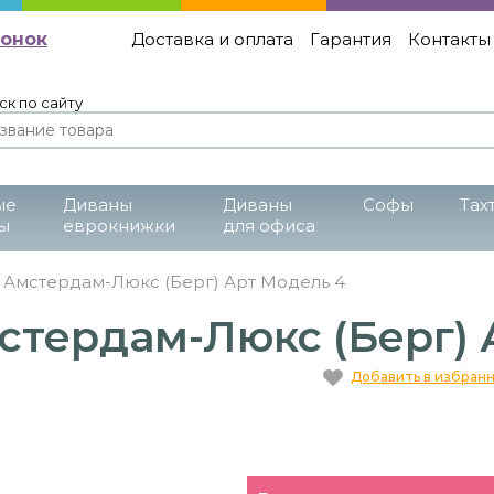
вонок
Доставка и оплата
Гарантия
Контакты
ск по сайту
ые
Диваны
Диваны
Cофы
Тах
ы
еврокнижки
для офиса
 Амстердам-Люкс (Берг) Арт Модель 4
стердам-Люкс (Берг) 
Добавить в избран