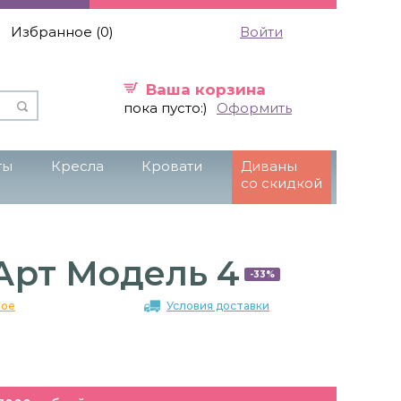
Избранное (
0
)
Войти
Ваша корзина
пока пусто:)
Оформить
ты
Кресла
Кровати
Диваны
со скидкой
Арт Модель 4
-33%
ное
Условия доставки