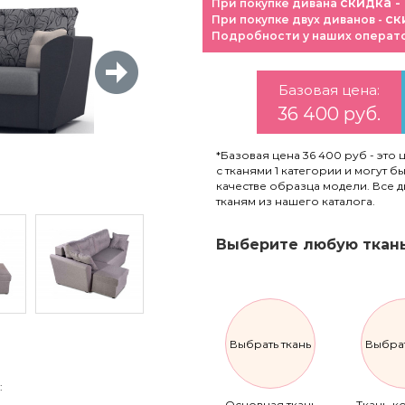
скидка -
При покупке дивана
ск
При покупке двух диванов -
Подробности у наших операт
Базовая цена:
36 400 руб.
*Базовая цена 36 400 руб - это 
с тканями 1 категории и могут 
качестве образца модели. Все 
тканям из нашего каталога.
Выберите любую ткань
Выбрать ткань
Выбрат
:
Основная ткань
Ткань-к