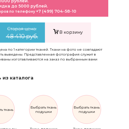
 1000 рублей.
идка до 5000 рублей.
+7 (499) 704-58-10
оров по телефону
Старая цена:
В корзину
48 410 руб.
цена по 1 категории тканей. Ткани на фото не совпадают
быть выведены. Представленная фотография служит в
диваны изготавливаются на заказ по выбранным вами
 из каталога
Выбрать ткань
Выбрать ткань
ь ткань
подушки
подушки
омпаньон
Ткань подушки
Ткань подушки