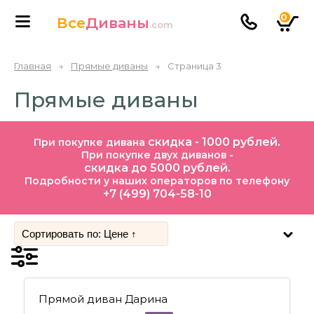
0
Все
Диваны
.com
Главная
→
Прямые диваны
→
Страница 3
Прямые диваны
скидка - 1000 рублей.
При покупке дивана
При покупке двух диванов -
скидка до 5000 рублей.
Подробности у наших операторов по телефону
+7 (499) 704-58-10
Прямой диван Дарина