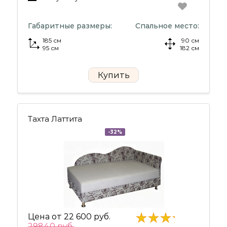
Габаритные размеры:
Спальное место:
185 см
90 см
95 см
182 см
Купить
Тахта Латтита
-32%
Цена от
22 600 руб.
29840 руб.