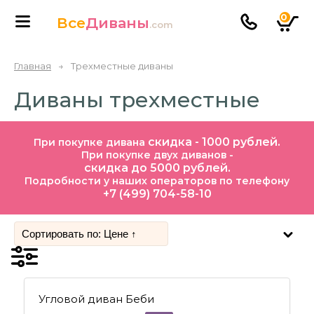
0
Все
Диваны
.com
Главная
→
Трехместные диваны
Диваны трехместные
скидка - 1000 рублей.
При покупке дивана
При покупке двух диванов -
скидка до 5000 рублей.
Подробности у наших операторов по телефону
+7 (499) 704-58-10
Угловой диван Беби